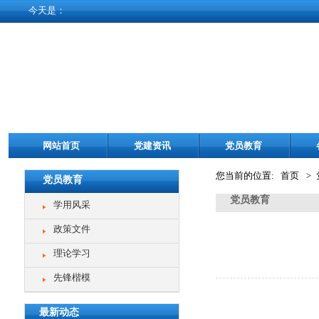
今天是：
网站首页
党建资讯
党员教育
您当前的位置: 首页
>
党员教育
党员教育
学用风采
政策文件
理论学习
先锋楷模
最新动态