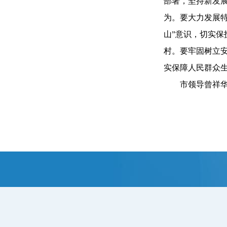
部署，坚持新发
为。要大力发展
山”意识，切实
村。要牢固树立
实保障人民群众
市领导曾祥华