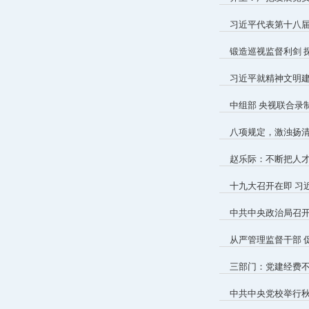
习近平代表第十八届
锻造巡视监督利剑 探
习近平就精神文明建设
中组部 央视联合录制
八项规定，激浊扬清之
赵乐际：不断把人才
十九大召开在即 习近
中共中央政治局召开
从严管理监督干部 促
三部门：党建经费不
中共中央党校举行秋