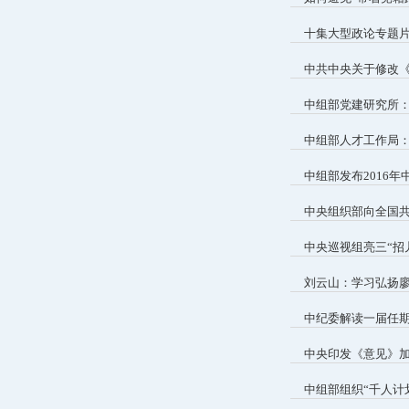
十集大型政论专题片
中共中央关于修改《
中组部党建研究所：
中组部人才工作局：
中组部发布2016年
中央组织部向全国共
中央巡视组亮三“招儿
刘云山：学习弘扬廖
中纪委解读一届任期
中央印发《意见》加
中组部组织“千人计划