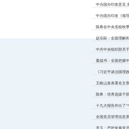
中办国办印发意见 
中办国办印发《领导
陈希在中央党校秋季学
赵乐际：全面理解和
中共中央组织部关于
栗战书：全面把握中
《习近平谈治国理政
王岐山发表署名文章:
陈希：培养选拔干部
十九大报告作出了“中
全国党员管理信息系
齐玉：严把发展党员