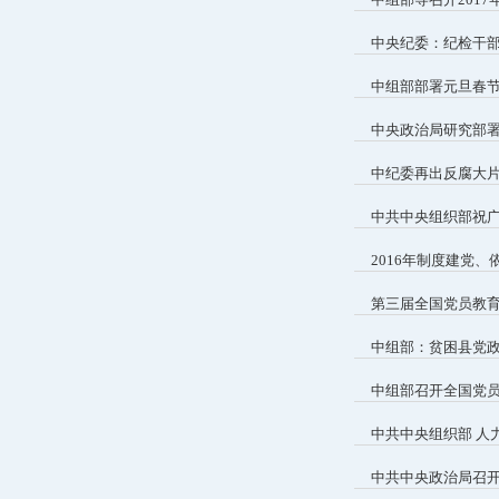
中央纪委：纪检干部
中组部部署元旦春节
中央政治局研究部署
中纪委再出反腐大片
中共中央组织部祝广
2016年制度建党、
第三届全国党员教育
中组部：贫困县党政
中组部召开全国党员
中共中央组织部 人力
中共中央政治局召开民