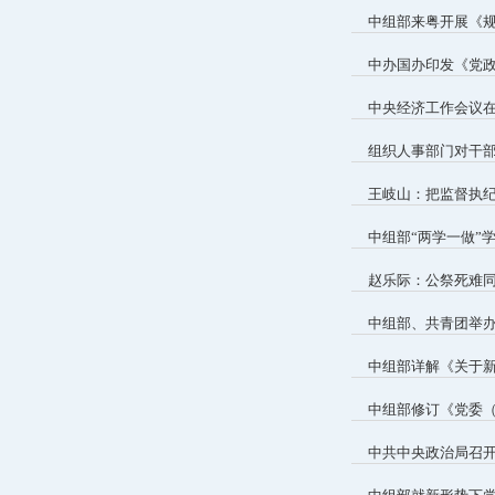
中组部来粤开展《规
中办国办印发《党政
中央经济工作会议在
组织人事部门对干部
王岐山：把监督执纪
中组部“两学一做”学
赵乐际：公祭死难同
中组部、共青团举办
中组部详解《关于新
中组部修订《党委（
中共中央政治局召开会