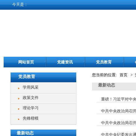
今天是：
网站首页
党建资讯
党员教育
您当前的位置: 首页
>
党员教育
最新动态
学用风采
政策文件
重磅！习近平对中央
理论学习
中共中央政治局召开
先锋楷模
中共中央政治局召开
最新动态
中共中央纪委发出通知