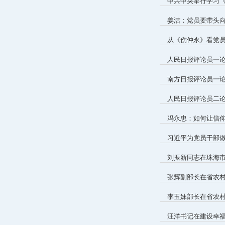
中共中央举行学习《
姜洁：党员要带头向
从《伤仲永》看党员
人民日报评论员一论扎
南方日报评论员一论确
人民日报评论员二论扎
冯永忠：如何让信仰
习近平为党员干部做
刘振新同志在珠海市“
张辉副部长在省农村党
李玉妹部长在省农村党
汪洋书记在建设幸福