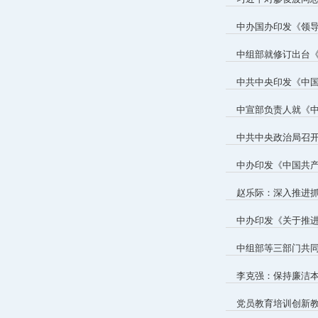
中办国办印发《领导干
中组部就修订出台《领
中共中央印发《中国
中宣部负责人就《中
中共中央政治局召开会
中办印发《中国共产
赵乐际：深入推进抓
中办印发《关于推进“
中组部等三部门共同
李克强：保持廉洁本色
党员教育培训创新教