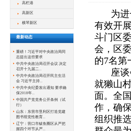
高栏港
为进一
高新区
横琴新区
有效开
斗门区
最新动态
会，区
重磅！习近平对中央政治局同
志提出这些要求
的7名第
中共中央政治局召开会议 决定
召开十九届二...
座谈会
中共中央政治局召开民主生活
会 习近平主持...
就獭山
中共中央纪委发出通知 要求确
保2018年...
面。全国
中国共产党党务公开条例（试
作，确
行）
山东：东营市垦利区打造党建
组织推选
图书馆党性教育...
辽宁：营口市鲅鱼圈区从严把
群众最
握四个环节从严...