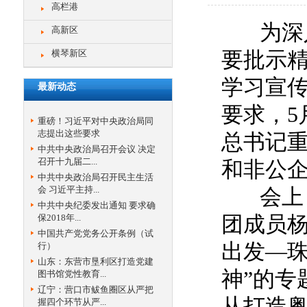
高栏港
为深入
高新区
横琴新区
要批示
学习宣
最新动态
要求，5
重磅！习近平对中央政治局同
志提出这些要求
总书记
中共中央政治局召开会议 决定
召开十九届二...
和非公企
中共中央政治局召开民主生活
会 习近平主持...
会上，
中共中央纪委发出通知 要求确
保2018年...
团成员杨连
中国共产党党务公开条例（试
出发—
行）
山东：东营市垦利区打造党建
神”的专
图书馆党性教育...
辽宁：营口市鲅鱼圈区从严把
从打造
握四个环节从严...