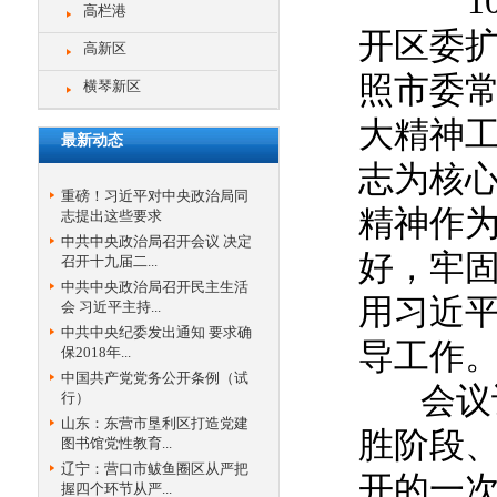
10
高栏港
开区委
高新区
照市委
横琴新区
大精神
最新动态
志为核
重磅！习近平对中央政治局同
精神作
志提出这些要求
中共中央政治局召开会议 决定
好，牢固
召开十九届二...
中共中央政治局召开民主生活
用习近
会 习近平主持...
中共中央纪委发出通知 要求确
导工作
保2018年...
中国共产党党务公开条例（试
会议认
行）
山东：东营市垦利区打造党建
胜阶段
图书馆党性教育...
辽宁：营口市鲅鱼圈区从严把
开的一
握四个环节从严...