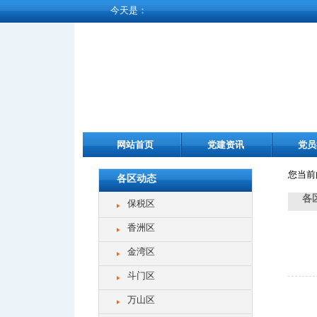
今天是：
网站首页
党建资讯
党员
您当前
各区动态
各
保税区
香洲区
金湾区
斗门区
万山区
党