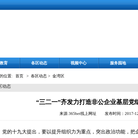
教育
各区动态
视频中心
服务园地
的位置: 首页
>
各区动态
>
金湾区
区动态
“三二一”齐发力打造非公企业基层党
来源:365bet线上网址 发布时间：2017-12
的十九大提出，要以提升组织力为重点，突出政治功能，把企