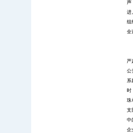
声
进
组
全
金
严
公
系
时
珠
支
中
企